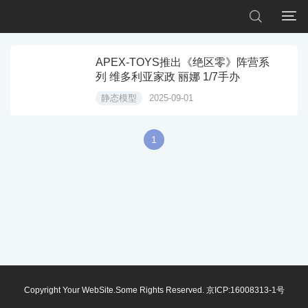


APEX-TOYS推出《绝区零》阵营系
列 维多利亚家政 丽娜 1/7手办
静态模型
2025-09-01
1
Copyright Your WebSite.Some Rights Reserved.
京ICP:16008313-1号