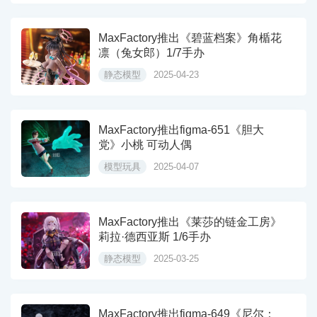
MaxFactory推出《碧蓝档案》角楯花
凛（兔女郎）1/7手办
静态模型
2025-04-23
MaxFactory推出figma-651《胆大
党》小桃 可动人偶
模型玩具
2025-04-07
MaxFactory推出《莱莎的链金工房》
莉拉·德西亚斯 1/6手办
静态模型
2025-03-25
MaxFactory推出figma-649《尼尔：