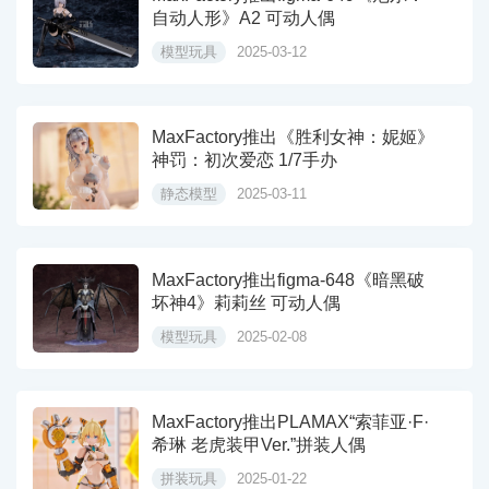
自动人形》A2 可动人偶
模型玩具
2025-03-12
MaxFactory推出《胜利女神：妮姬》
神罚：初次爱恋 1/7手办
静态模型
2025-03-11
MaxFactory推出figma-648《暗黑破
坏神4》莉莉丝 可动人偶
模型玩具
2025-02-08
MaxFactory推出PLAMAX“索菲亚·F·
希琳 老虎装甲Ver.”拼装人偶
拼装玩具
2025-01-22