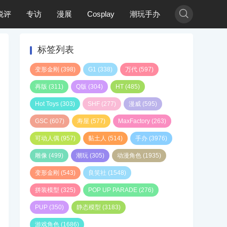

锐评
专访
漫展
Cosplay
潮玩手办
标签列表
变形金刚
(398)
G1
(338)
万代
(597)
再版
(311)
Q版
(304)
HT
(485)
Hot Toys
(303)
SHF
(277)
漫威
(595)
GSC
(607)
寿屋
(577)
MaxFactory
(263)
可动人偶
(957)
黏土人
(514)
手办
(3976)
雕像
(499)
潮玩
(305)
动漫角色
(1935)
变形金刚
(543)
良笑社
(1548)
拼装模型
(325)
POP UP PARADE
(276)
PUP
(350)
静态模型
(3183)
游戏角色
(1686)