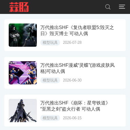


万代推出SHF《复仇者联盟5:毁灭之
日》毁灭博士 可动人偶
模型玩具
2026-07-28
万代推出SHF漫威“灵蝶”(游戏皮肤风
格)可动人偶
模型玩具
2026-06-30
万代推出SHF《崩坏：星穹铁道》
“至黑之剑”盗火行者 可动人偶
模型玩具
2026-06-15