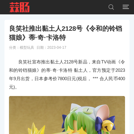


良笑社推出黏土人2128号《令和的铃铛
猫娘》蒂·奇·卡洛特
分类：
模型玩具
日期：2023-04-17
良笑社宣布推出黏土人2128号新品，来自TV动画《令
和的铃铛猫娘》的蒂·奇·卡洛特 黏土人，官方预定于2023
年9月出货，日本参考价7800日元(税后， *** 合人民币400
元)。