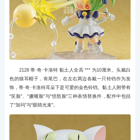
2128 蒂·奇·卡洛特 黏土人全高 *** 为10厘米。头戴白
色的猫耳帽子，有尾巴，在左右两边各戴一只铃铛作为发
饰，蒂·奇·卡洛特耳朵下是可爱的金色铃铛。黏土人附带有
“笑脸”、“撅嘴脸”与“愤怒脸”三种表情替换件，配件中包括
了“加玛”与“眼睛光束”。