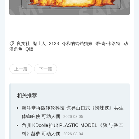

良笑社
黏土人
2128
令和的铃铛猫娘
蒂·奇·卡洛特
动
漫角色
Q版
上一篇
下一篇
相关推荐
海洋堂再版转轮科技 惊异山口式《蜘蛛侠》共生
体蜘蛛侠 可动人偶
2026-08-05
角川KDcolle推出PLASTIC MODEL《狼与香辛
料》赫萝 可动人偶
2026-08-04