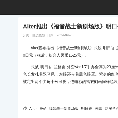
Alter推出《福音战士新剧场版》明日香 
分类：
静态模型
日期：2024-09-20
Alter宣布推出《福音战士新剧场版》式波·明日香·兰格雷
0日元（税后，折合人民币1525元）。
式波·明日香·兰格雷 外套Ver.1/7手办全高为
色长发扎着双马尾，左眼还带着黑色眼罩。紧身的红
被定出两个尖角十分可爱，连帽衫的褶皱刻画同样也没

Alter
EVA
福音战士新剧场版
明日香
外套
动漫角