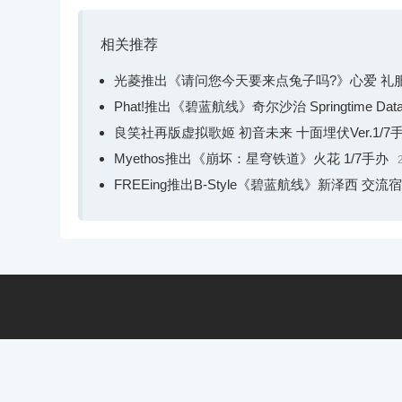
相关推荐
光菱推出《请问您今天要来点兔子吗?》心爱 礼服Ve
Phat!推出《碧蓝航线》奇尔沙治 Springtime Data
良笑社再版虚拟歌姬 初音未来 十面埋伏Ver.1/7
Myethos推出《崩坏：星穹铁道》火花 1/7手办
FREEing推出B-Style《碧蓝航线》新泽西 交流宿