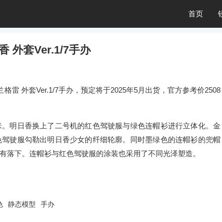
首页
外套Ver.1/7手办
 外套Ver.1/7手办，预定将于2025年5月出货，官方参考价2508
23厘米。明日香换上了二号机的红色驾驶服与绿色连帽衫进行立体化。金
色驾驶服勾勒出明日香少女的纤细轮廓。同时墨绿色的连帽衫的兜帽
有落下。连帽衫与红色驾驶服的涂装也采用了不同光泽塑造。
色
静态模型
手办