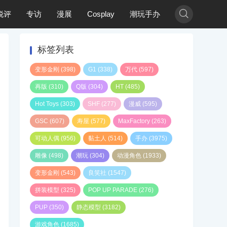

锐评
专访
漫展
Cosplay
潮玩手办
标签列表
变形金刚
(398)
G1
(338)
万代
(597)
再版
(310)
Q版
(304)
HT
(485)
Hot Toys
(303)
SHF
(277)
漫威
(595)
GSC
(607)
寿屋
(577)
MaxFactory
(263)
可动人偶
(956)
黏土人
(514)
手办
(3975)
雕像
(498)
潮玩
(304)
动漫角色
(1933)
变形金刚
(543)
良笑社
(1547)
拼装模型
(325)
POP UP PARADE
(276)
PUP
(350)
静态模型
(3182)
游戏角色
(1685)