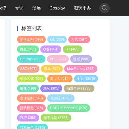

锐评
专访
漫展
Cosplay
潮玩手办
标签列表
变形金刚
(398)
G1
(338)
万代
(597)
再版
(311)
Q版
(304)
HT
(485)
Hot Toys
(303)
SHF
(277)
漫威
(595)
GSC
(607)
寿屋
(577)
MaxFactory
(263)
可动人偶
(957)
黏土人
(514)
手办
(3976)
雕像
(499)
潮玩
(305)
动漫角色
(1935)
变形金刚
(543)
良笑社
(1548)
拼装模型
(325)
POP UP PARADE
(276)
PUP
(350)
静态模型
(3183)
游戏角色
(1686)