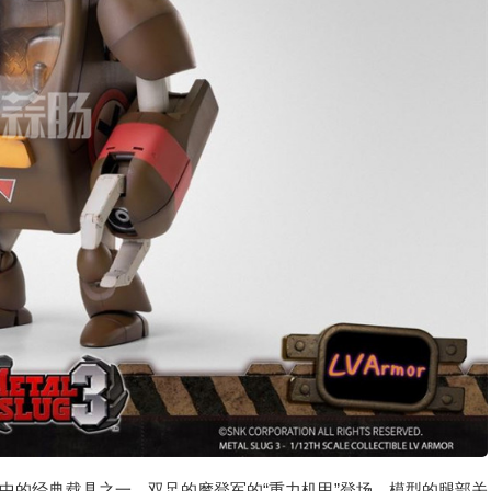
游戏中的经典载具之一，双足的摩登军的“重力机甲”登场。模型的腿部关