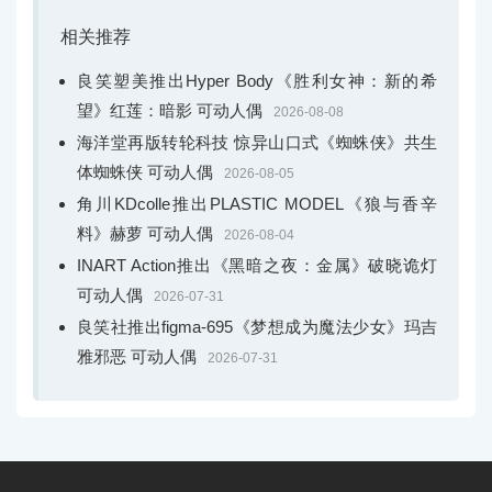
相关推荐
良笑塑美推出Hyper Body《胜利女神：新的希
望》红莲：暗影 可动人偶
2026-08-08
海洋堂再版转轮科技 惊异山口式《蜘蛛侠》共生
体蜘蛛侠 可动人偶
2026-08-05
角川KDcolle推出PLASTIC MODEL《狼与香辛
料》赫萝 可动人偶
2026-08-04
INART Action推出《黑暗之夜：金属》破晓诡灯
可动人偶
2026-07-31
良笑社推出figma-695《梦想成为魔法少女》玛吉
雅邪恶 可动人偶
2026-07-31