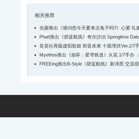
相关推荐
光菱推出《请问您今天要来点兔子吗?》心爱 礼服Ve
Phat!推出《碧蓝航线》奇尔沙治 Springtime Data
良笑社再版虚拟歌姬 初音未来 十面埋伏Ver.1/7
Myethos推出《崩坏：星穹铁道》火花 1/7手办
FREEing推出B-Style《碧蓝航线》新泽西 交流宿