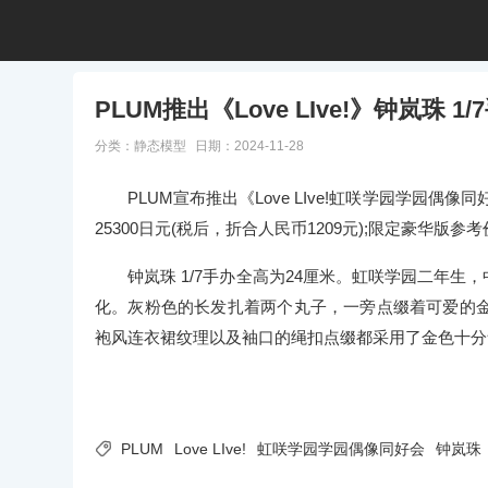
PLUM推出《Love LIve!》钟岚珠 1/
分类：
静态模型
日期：2024-11-28
PLUM宣布推出《Love LIve!虹咲学园学园偶像同
25300日元(税后，折合人民币1209元);限定豪华版参考
钟岚珠 1/7手办全高为24厘米。虹咲学园二年生，
化。灰粉色的长发扎着两个丸子，一旁点缀着可爱的
袍风连衣裙纹理以及袖口的绳扣点缀都采用了金色十分华

PLUM
Love LIve!
虹咲学园学园偶像同好会
钟岚珠