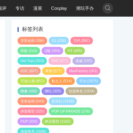

锐评
专访
漫展
Cosplay
潮玩手办
标签列表
变形金刚
(398)
G1
(338)
万代
(597)
再版
(310)
Q版
(304)
HT
(485)
Hot Toys
(303)
SHF
(277)
漫威
(595)
GSC
(607)
寿屋
(577)
MaxFactory
(263)
可动人偶
(957)
黏土人
(514)
手办
(3975)
雕像
(499)
潮玩
(305)
动漫角色
(1934)
变形金刚
(543)
良笑社
(1548)
拼装模型
(325)
POP UP PARADE
(276)
PUP
(350)
静态模型
(3182)
游戏角色
(1686)