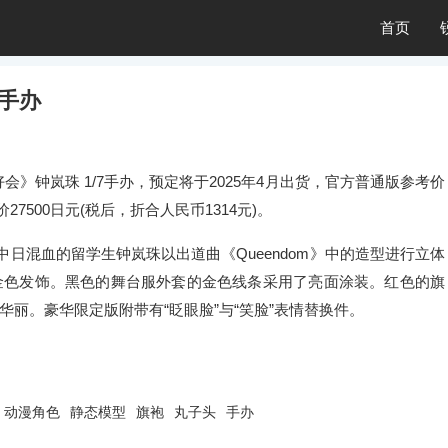
首页
7手办
好会》钟岚珠 1/7手办，预定将于2025年4月出货，官方普通版参考价
价27500日元(税后，折合人民币1314元)。
中日混血的留学生钟岚珠以出道曲《Queendom》中的造型进行立体
金色发饰。黑色的舞台服外套的金色线条采用了亮面涂装。红色的旗
丽。豪华限定版附带有“眨眼脸”与“笑脸”表情替换件。
动漫角色
静态模型
旗袍
丸子头
手办