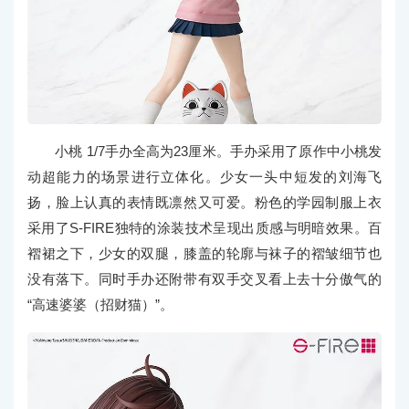
小桃 1/7手办全高为23厘米。手办采用了原作中小桃发
动超能力的场景进行立体化。少女一头中短发的刘海飞
扬，脸上认真的表情既凛然又可爱。粉色的学园制服上衣
采用了S-FIRE独特的涂装技术呈现出质感与明暗效果。百
褶裙之下，少女的双腿，膝盖的轮廓与袜子的褶皱细节也
没有落下。同时手办还附带有双手交叉看上去十分傲气的
“高速婆婆（招财猫）”。