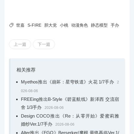

世嘉
S-FIRE
胆大党
小桃
动漫角色
静态模型
手办
上一篇
下一篇
相关推荐
Myethos推出《崩坏：星穹铁道》火花 1/7手办
2
026-08-06
FREEing推出B-Style《碧蓝航线》新泽西 交流宿
舍 1/3手办
2026-08-06
Design COCO推出《Re：从零开始》爱蜜莉雅
婚纱Ver.1/7手办
2026-08-06
Alter推出《FGO》Berserker/摩根 最终再临Ver.1/