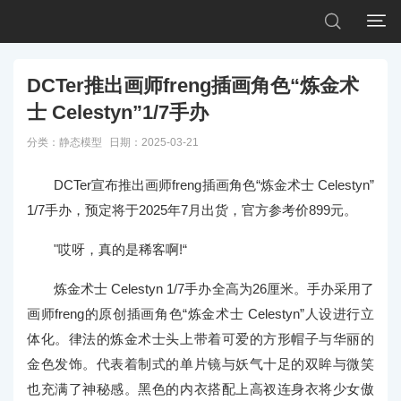


DCTer推出画师freng插画角色“炼金术
士 Celestyn”1/7手办
分类：
静态模型
日期：2025-03-21
DCTer宣布推出画师freng插画角色“炼金术士 Celestyn”
1/7手办，预定将于2025年7月出货，官方参考价899元。
"哎呀，真的是稀客啊!“
炼金术士 Celestyn 1/7手办全高为26厘米。手办采用了
画师freng的原创插画角色“炼金术士 Celestyn”人设进行立
体化。律法的炼金术士头上带着可爱的方形帽子与华丽的
金色发饰。代表着制式的单片镜与妖气十足的双眸与微笑
也充满了神秘感。黑色的内衣搭配上高衩连身衣将少女傲