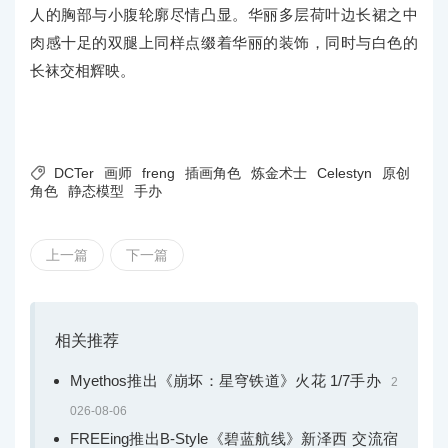
人的胸部与小腹轮廓尽情凸显。华丽多层荷叶边长裙之中
肉感十足的双腿上同样点缀着华丽的装饰，同时与白色的
长袜交相辉映。

DCTer
画师
freng
插画角色
炼金术士
Celestyn
原创
角色
静态模型
手办
上一篇
下一篇
相关推荐
Myethos推出《崩坏：星穹铁道》火花 1/7手办
2
026-08-06
FREEing推出B-Style《碧蓝航线》新泽西 交流宿