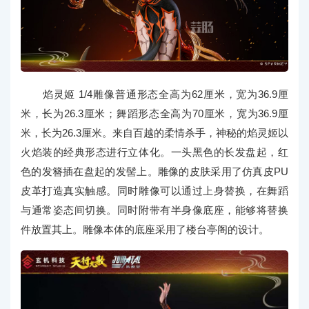
焰灵姬 1/4雕像普通形态全高为62厘米，宽为36.9厘
米，长为26.3厘米；舞蹈形态全高为70厘米，宽为36.9厘
米，长为26.3厘米。来自百越的柔情杀手，神秘的焰灵姬以
火焰装的经典形态进行立体化。一头黑色的长发盘起，红
色的发簪插在盘起的发髻上。雕像的皮肤采用了仿真皮PU
皮革打造真实触感。同时雕像可以通过上身替换，在舞蹈
与通常姿态间切换。同时附带有半身像底座，能够将替换
件放置其上。雕像本体的底座采用了楼台亭阁的设计。