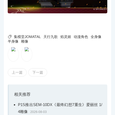

集模堂JOMATAL
天行九歌
焰灵姬
动漫角色
全身像
半身像
雕像
上一篇
下一篇
相关推荐
P1S推出SEM-10DX《最终幻想7重生》爱丽丝 1/
4雕像
2026-08-03