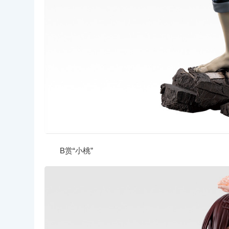
B赏“小桃”