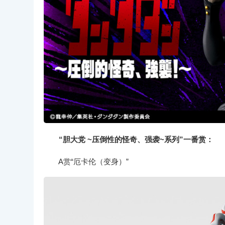
“胆大党 ~压倒性的怪奇、强袭~系列”一番赏：
A赏“厄卡伦（变身）”