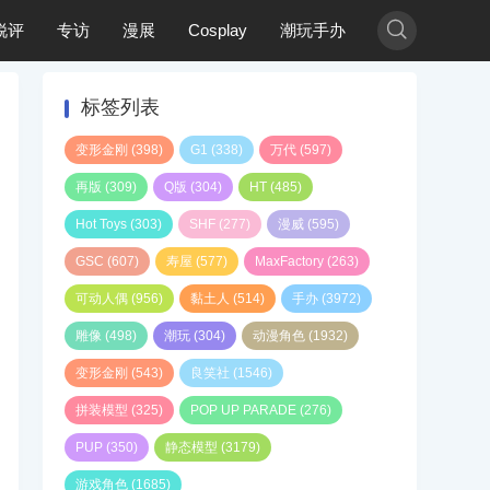

锐评
专访
漫展
Cosplay
潮玩手办
标签列表
变形金刚
(398)
G1
(338)
万代
(597)
再版
(309)
Q版
(304)
HT
(485)
Hot Toys
(303)
SHF
(277)
漫威
(595)
GSC
(607)
寿屋
(577)
MaxFactory
(263)
可动人偶
(956)
黏土人
(514)
手办
(3972)
雕像
(498)
潮玩
(304)
动漫角色
(1932)
变形金刚
(543)
良笑社
(1546)
拼装模型
(325)
POP UP PARADE
(276)
PUP
(350)
静态模型
(3179)
游戏角色
(1685)