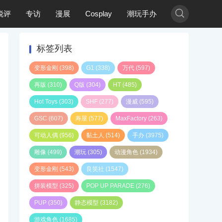

锐评
专访
漫展
Cosplay
潮玩手办
标签列表
变形金刚
(398)
G1
(338)
万代
(597)
再版
(310)
Q版
(304)
HT
(485)
Hot Toys
(303)
SHF
(277)
漫威
(595)
GSC
(607)
寿屋
(577)
MaxFactory
(263)
可动人偶
(956)
黏土人
(514)
手办
(3975)
雕像
(499)
潮玩
(305)
动漫角色
(1934)
变形金刚
(543)
良笑社
(1547)
拼装模型
(325)
POP UP PARADE
(276)
PUP
(350)
静态模型
(3182)
游戏角色
(1685)