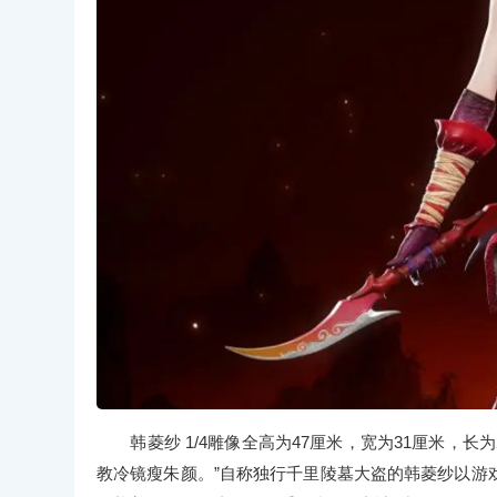
韩菱纱 1/4雕像全高为47厘米，宽为31厘米，长
教冷镜瘦朱颜。”自称独行千里陵墓大盗的韩菱纱以游