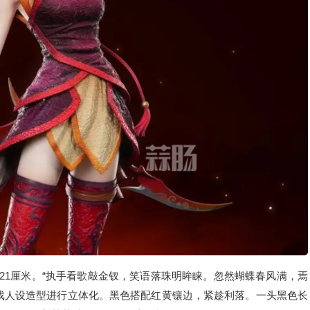
为21厘米。“执手看歌敲金钗，笑语落珠明眸睐。忽然蝴蝶春风满，焉
戏人设造型进行立体化。黑色搭配红黄镶边，紧趁利落。一头黑色长