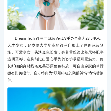
Dream Tech 筱泽广 泳装Ver.1/7手办全高为23.5厘米。
天才少女，14岁便大学毕业的筱泽广换上了原创泳装登
场。可爱少女一头淡金色长发，身着蕾丝边比基尼搭配半
透明罩衫，在胸前比出爱心手势的姿势尽显可爱魅力。修
长纤细的身材线条完美还原角色特质，可自由穿脱的草帽
缀有甜美缎带。官方特典为“双颊绯红的陶醉神情”表情替换
件。