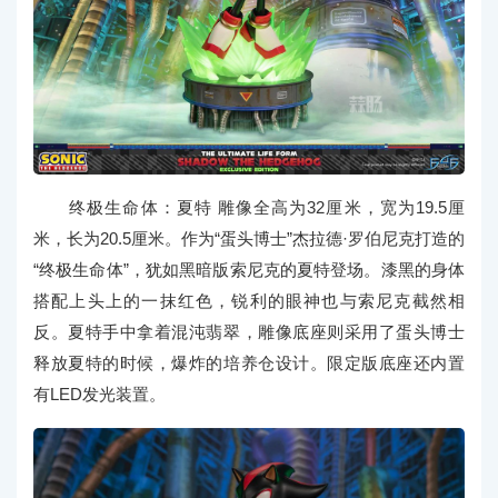
终极生命体：夏特 雕像全高为32厘米，宽为19.5厘
米，长为20.5厘米。作为“蛋头博士”杰拉德·罗伯尼克打造的
“终极生命体”，犹如黑暗版索尼克的夏特登场。漆黑的身体
搭配上头上的一抹红色，锐利的眼神也与索尼克截然相
反。夏特手中拿着混沌翡翠，雕像底座则采用了蛋头博士
释放夏特的时候，爆炸的培养仓设计。限定版底座还内置
有LED发光装置。