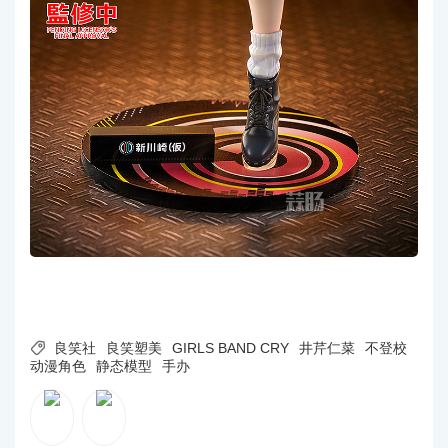

良笑社
良笑塑美
GIRLS BAND CRY
井芹仁菜
不登校
动漫角色
静态模型
手办