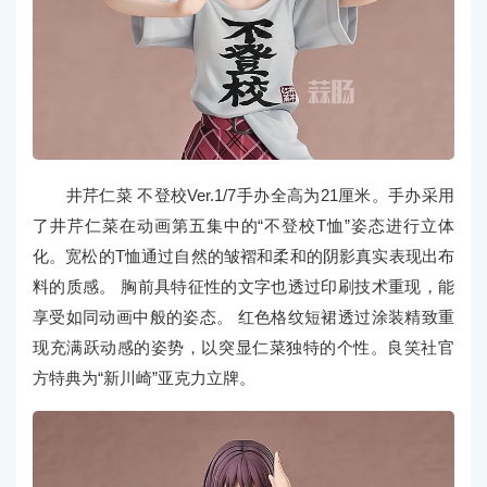
井芹仁菜 不登校Ver.1/7手办全高为21厘米。手办采用
了井芹仁菜在动画第五集中的“不登校T恤”姿态进行立体
化。宽松的T恤通过自然的皱褶和柔和的阴影真实表现出布
料的质感。 胸前具特征性的文字也透过印刷技术重现，能
享受如同动画中般的姿态。 红色格纹短裙透过涂装精致重
现充满跃动感的姿势，以突显仁菜独特的个性。良笑社官
方特典为“新川崎”亚克力立牌。