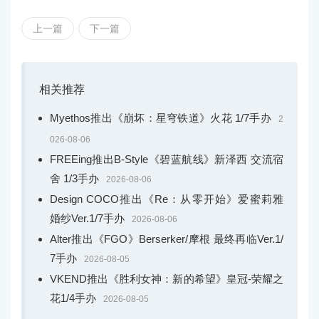
上一篇
下一篇
相关推荐
Myethos推出《崩坏：星穹铁道》火花 1/7手办
2
026-08-06
FREEing推出B-Style《碧蓝航线》新泽西 交流宿
舍 1/3手办
2026-08-06
Design COCO推出《Re：从零开始》爱蜜莉雅
婚纱Ver.1/7手办
2026-08-06
Alter推出《FGO》Berserker/摩根 最终再临Ver.1/
7手办
2026-08-05
VKEND推出《胜利女神：新的希望》皇冠-荣耀之
花1/4手办
2026-08-05