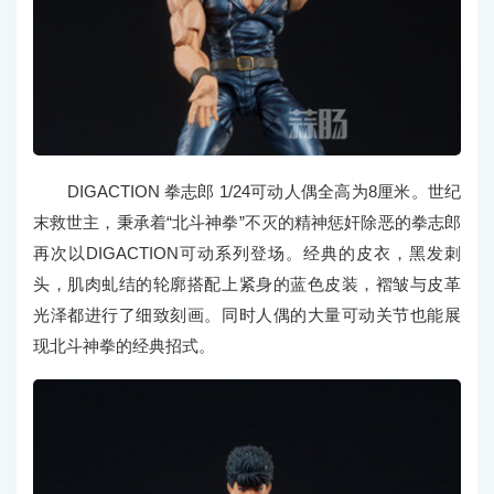
DIGACTION 拳志郎 1/24可动人偶全高为8厘米。世纪
末救世主，秉承着“北斗神拳”不灭的精神惩奸除恶的拳志郎
再次以DIGACTION可动系列登场。经典的皮衣，黑发刺
头，肌肉虬结的轮廓搭配上紧身的蓝色皮装，褶皱与皮革
光泽都进行了细致刻画。同时人偶的大量可动关节也能展
现北斗神拳的经典招式。