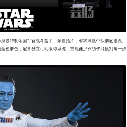
身披特制帝国军官战斗盔甲，亲自指挥，誓将凤凰中队彻底摧毁。
的蓝色肤色，配备独立可动眼球系统，重现他那双彷佛能预判每一步