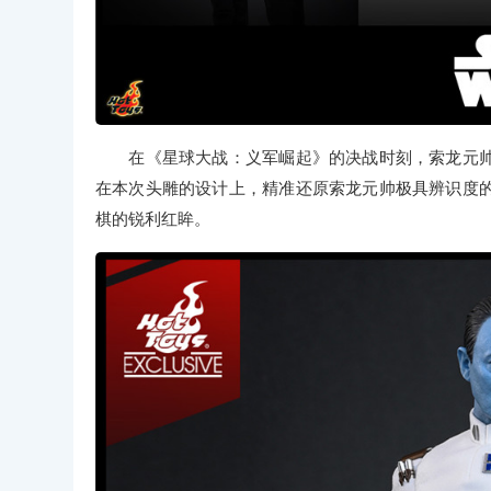
在《星球大战：义军崛起》的决战时刻，索龙元帅
在本次头雕的设计上，精准还原索龙元帅极具辨识度
棋的锐利红眸。