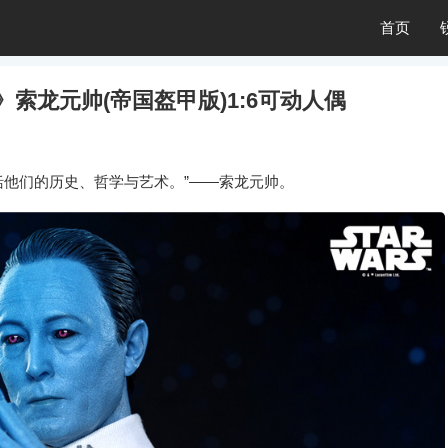
首页
起》索龙元帅(帝国盔甲版)1:6可动人偶
他们的历史、哲学与艺术。”——索龙元帅。