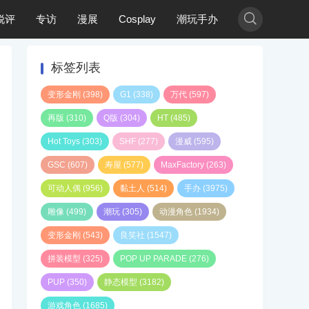

锐评
专访
漫展
Cosplay
潮玩手办
标签列表
变形金刚
(398)
G1
(338)
万代
(597)
再版
(310)
Q版
(304)
HT
(485)
Hot Toys
(303)
SHF
(277)
漫威
(595)
GSC
(607)
寿屋
(577)
MaxFactory
(263)
可动人偶
(956)
黏土人
(514)
手办
(3975)
雕像
(499)
潮玩
(305)
动漫角色
(1934)
变形金刚
(543)
良笑社
(1547)
拼装模型
(325)
POP UP PARADE
(276)
PUP
(350)
静态模型
(3182)
游戏角色
(1685)