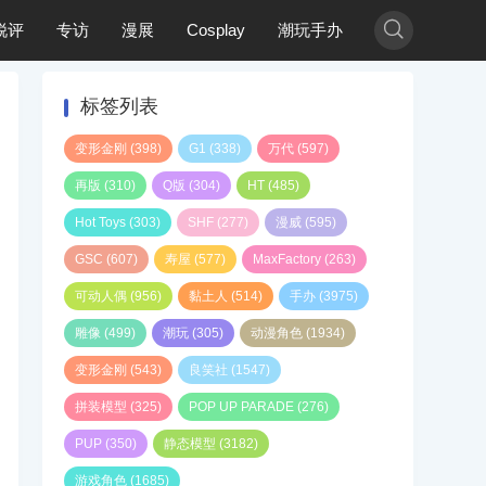

锐评
专访
漫展
Cosplay
潮玩手办
标签列表
变形金刚
(398)
G1
(338)
万代
(597)
再版
(310)
Q版
(304)
HT
(485)
Hot Toys
(303)
SHF
(277)
漫威
(595)
GSC
(607)
寿屋
(577)
MaxFactory
(263)
可动人偶
(956)
黏土人
(514)
手办
(3975)
雕像
(499)
潮玩
(305)
动漫角色
(1934)
变形金刚
(543)
良笑社
(1547)
拼装模型
(325)
POP UP PARADE
(276)
PUP
(350)
静态模型
(3182)
游戏角色
(1685)