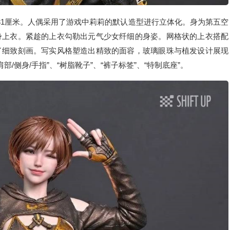
宽为31厘米。人偶采用了游戏中莉莉的默认造型进行立体化。身为第五空
身上衣。紧趁的上衣勾勒出元气少女纤细的身姿。网格状的上衣搭配
了细致刻画。写实风格塑造出精致的面容，玻璃眼珠与植发设计展现
/侧身/手指”、“树脂靴子”、“裤子标签”、“特制底座”。