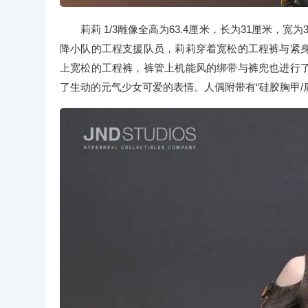
莉莉 1/3雕像全高为63.4厘米，长为31厘米，
降小队的工程支援队员，莉莉穿着宽松的工程裤与紧
上宽松的工程裤，裤管上机能风的绑带与裤兜也进行
了生动的元气少女可爱的表情。人偶附带有“硅胶胸甲/肩部