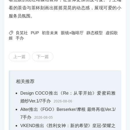
着的茶壶与茶杯刻画出摇摇晃晃的动态感，展现可爱的小
服务员氛围。

良笑社
PUP
初音未来
眼镜×咖啡厅
静态模型
虚拟歌
姬
手办
上一篇
下一篇
相关推荐
Design COCO推出《Re：从零开始》爱蜜莉雅
婚纱Ver.1/7手办
2026-08-06
Alter推出《FGO》Berserker/摩根 最终再临Ver.1/
7手办
2026-08-05
VKEND推出《胜利女神：新的希望》皇冠-荣耀之