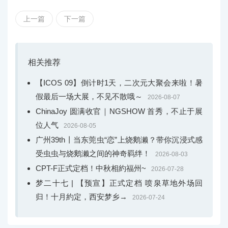
上一篇
下一篇
相关推荐
【ICOS 09】倒计时1天，二次元大聚会来啦！暑
假最后一场大展，不见不散哦～
2026-08-07
ChinaJoy 圆满收官｜NGSHOW 首秀，不止于展
位人气
2026-08-05
广州39th丨当东莞虫“恋”上烧鹅濑？带你沉浸式感
受虫虫与烧鹅濑之间的神奇羁绊！
2026-08-03
CPT-F正式定档！中秋相約福州~
2026-07-28
梦二十七 | 【预宣】正式定档 喷泉草地外场回
归！十月約定，西安梦乡→
2026-07-24