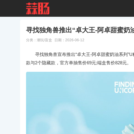
寻找独角兽推出“卓大王-阿卓甜蜜奶
分类：
潮玩/盲盒
日期：2026-06-12
寻找独角兽宣布推出“卓大王-阿卓甜蜜奶油系列”U粒
款与2个隐藏款，官方单抽售价69元;端盒售价828元。