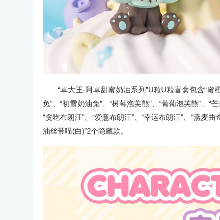
“卓大王-阿卓甜蜜奶油系列”U粒U粒盲盒包含“蜜橙奶
兔”、“初雪奶油兔”、“树莓泡芙熊”、“葡葡泡芙熊”、“芒
“贪吃布朗汪”、“爱意布朗汪”、“幸运布朗汪”、“燕麦曲奇
油丝带喵(白)”2个隐藏款。