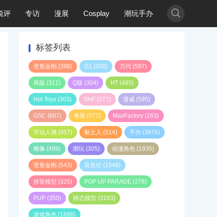

锐评
专访
漫展
Cosplay
潮玩手办
标签列表
变形金刚
(398)
G1
(338)
万代
(597)
再版
(311)
Q版
(304)
HT
(485)
Hot Toys
(303)
SHF
(277)
漫威
(595)
GSC
(607)
寿屋
(577)
MaxFactory
(263)
可动人偶
(957)
黏土人
(514)
手办
(3976)
雕像
(499)
潮玩
(305)
动漫角色
(1935)
变形金刚
(543)
良笑社
(1548)
拼装模型
(325)
POP UP PARADE
(276)
PUP
(350)
静态模型
(3183)
游戏角色
(1686)