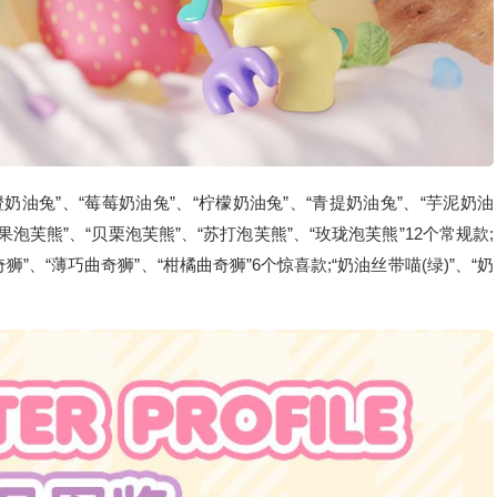
油兔”、“莓莓奶油兔”、“柠檬奶油兔”、“青提奶油兔”、“芋泥奶油
果泡芙熊”、“贝栗泡芙熊”、“苏打泡芙熊”、“玫珑泡芙熊”12个常规款;
狮”、“薄巧曲奇狮”、“柑橘曲奇狮”6个惊喜款;“奶油丝带喵(绿)”、“奶