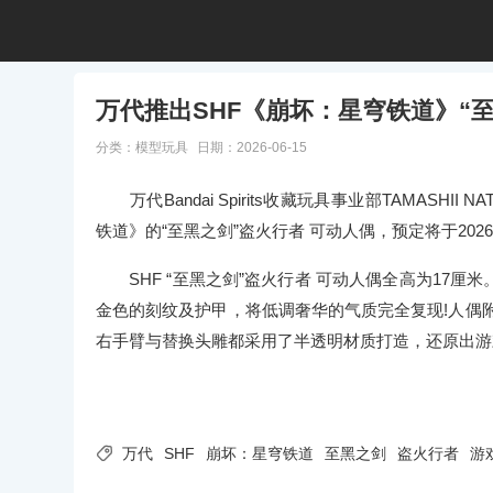
万代推出SHF《崩坏：星穹铁道》“
分类：
模型玩具
日期：2026-06-15
万代Bandai Spirits收藏玩具事业部TAMASHII 
铁道》的“至黑之剑”盗火行者 可动人偶，预定将于202
SHF “至黑之剑”盗火行者 可动人偶全高为17厘
金色的刻纹及护甲，将低调奢华的气质完全复现!人偶附带
右手臂与替换头雕都采用了半透明材质打造，还原出游

万代
SHF
崩坏：星穹铁道
至黑之剑
盗火行者
游