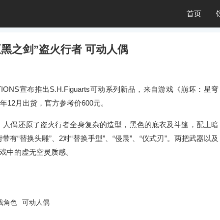
首页
至黑之剑”盗火行者 可动人偶
NATIONS宣布推出S.H.Figuarts可动系列新品，来自游戏《崩坏：星穹
6年12月出货，官方参考价600元。
米。人偶还原了盗火行者全身复杂的造型，黑色的底衣及斗篷，配上暗
有“替换头雕”、2对“替换手型”、“侵晨”、“仪式刃”。两把武器以及
戏中的虚无空灵质感。
戏角色
可动人偶