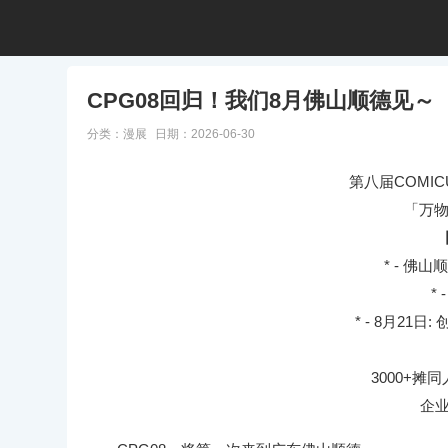
CPG08回归！我们8月佛山顺德见～
分类：
漫展
日期：2026-06-30
第八届COMI
「万物
* - 佛
* 
* - 8月21
3000+摊
企业