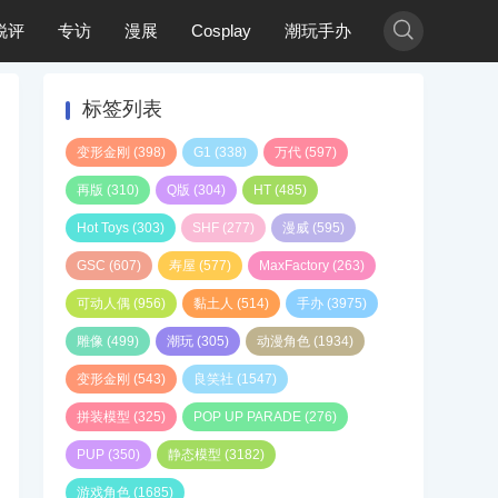

锐评
专访
漫展
Cosplay
潮玩手办
标签列表
变形金刚
(398)
G1
(338)
万代
(597)
再版
(310)
Q版
(304)
HT
(485)
Hot Toys
(303)
SHF
(277)
漫威
(595)
GSC
(607)
寿屋
(577)
MaxFactory
(263)
可动人偶
(956)
黏土人
(514)
手办
(3975)
雕像
(499)
潮玩
(305)
动漫角色
(1934)
变形金刚
(543)
良笑社
(1547)
拼装模型
(325)
POP UP PARADE
(276)
PUP
(350)
静态模型
(3182)
游戏角色
(1685)