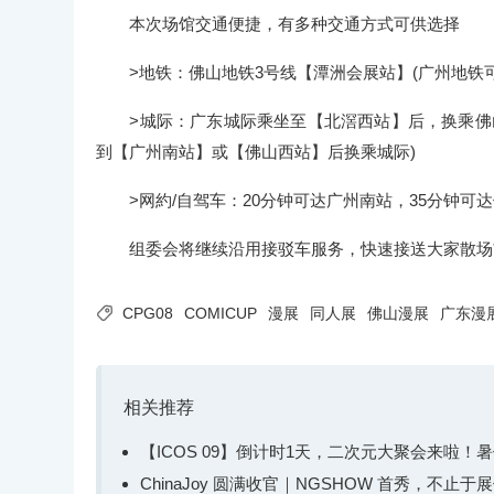
本次场馆交通便捷，有多种交通方式可供选择
>地铁：佛山地铁3号线【潭洲会展站】(广州地铁可
>城际：广东城际乘坐至【北滘西站】后，换乘佛山
到【广州南站】或【佛山西站】后换乘城际)
>网約/自驾车：20分钟可达广州南站，35分钟可达
组委会将继续沿用接驳车服务，快速接送大家散场前

CPG08
COMICUP
漫展
同人展
佛山漫展
广东漫
相关推荐
【ICOS 09】倒计时1天，二次元大聚会来啦
ChinaJoy 圆满收官｜NGSHOW 首秀，不止于