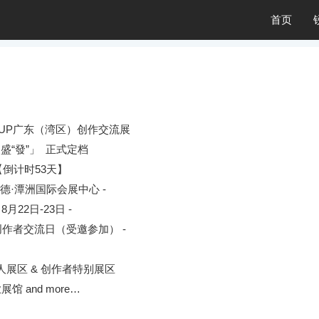
首页
CUP广东（湾区）创作交流展
盛“發”」 正式定档
【倒计时53天】
山顺德·潭洲国际会展中心 -
- 8月22日-23日 -
日: 创作者交流日（受邀参加） -
同人展区 & 创作者特别展区
展馆 and more…