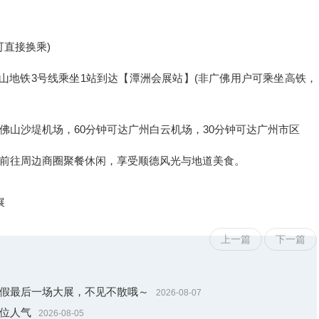
直接换乘)
地铁3号线乘坐1站到达【潭洲会展站】(非广佛用户可乘坐高铁，
佛山沙堤机场，60分钟可达广州白云机场，30分钟可达广州市区
往周边商圈聚餐休闲，享受顺德风光与地道美食。
展
上一篇
下一篇
！暑假最后一场大展，不见不散哦～
2026-08-07
展位人气
2026-08-05