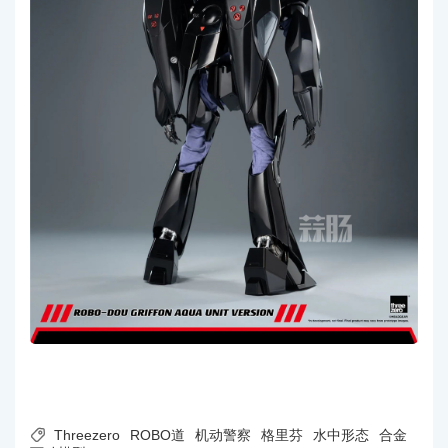

Threezero
ROBO道
机动警察
格里芬
水中形态
合金