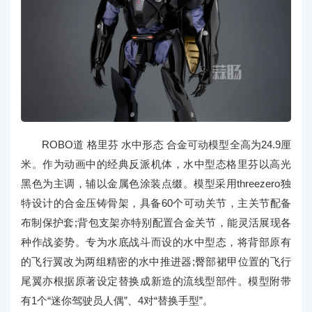
ROBO道 格里芬 水中形态 合金可动模型全高为24.9厘
米。作为动画中的经典反派机体，水中型态格里芬以高光
黑色为主调，辅以金属色涂装点缀。模型采用threezero独
特设计的合金压铸骨架，具备60个可动关节，主关节配备
布制保护套;背包支架亦特别配置合金关节，能灵活展现各
种作战姿势。专为水底战斗而设的水中型态，将背部原有
的飞行翼改为两组精密的水中推进器;臀部裙甲位置的飞行
尾翼亦根据原著设定替换成新造的流线型部件。模型附带
有1个“迷你驾驶员人偶”、4对“替换手型”。