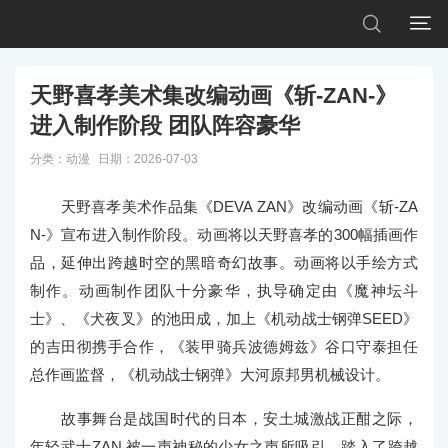


天野喜孝美术集改编动画《斩-ZAN-》
进入制作阶段 团队阵容豪华
分类：
动漫
日期：2026-07-03
天野喜孝美术作品集《DEVA ZAN》改编动画《斩-ZA
N-》宣布进入制作阶段。动画将以天野喜孝的300幅插画作
品，延伸出跨越时空的黑暗奇幻故事。动画将以手绘方式
制作。动画制作团队十分豪华，执导确定由《魔神坛斗
士》、《犬夜叉》的池田成，加上《机动战士钢弹SEED》
的吉田彻携手合作，《装甲骑兵波德姆兹》谷口守泰担任
总作画监督，《机动战士钢弹》大河原邦男机械设计。
故事舞台是战国时代的日本，安土城激战正酣之际，
年轻武士ZAN 被一声神秘的少女之声所吸引，踏入了跨越