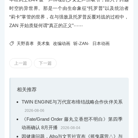
时空的异世界。那是一个由生命象征“托罗普”以及统治者
“莉卡”掌管的世界，在与强敌及托罗普反覆对战的过程中，
ZAN 开始质疑何谓“真正的正义”⋯⋯

天野喜孝
美术集
改编动画
斩-ZAN-
日本动画
上一篇
下一篇
相关推荐
TWIN ENGINE与万代宣布缔结战略合作伙伴关系
2026-08-06
《Fate/Grand Order 藤丸立香想不明白》第四季
动画确认 8月开播
2026-08-04
因健康问题，Afro与文芳社宣布《摇曳露营△》与