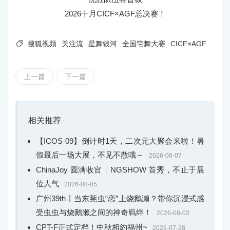
2026十月CICF×AGF总决赛！

搜狐视频
关注流
星舞银河
全国宅舞大赛
CICF×AGF
上一篇
下一篇
相关推荐
【ICOS 09】倒计时1天，二次元大聚会来啦！暑
假最后一场大展，不见不散哦～
2026-08-07
ChinaJoy 圆满收官｜NGSHOW 首秀，不止于展
位人气
2026-08-05
广州39th丨当东莞虫“恋”上烧鹅濑？带你沉浸式感
受虫虫与烧鹅濑之间的神奇羁绊！
2026-08-03
CPT-F正式定档！中秋相約福州~
2026-07-28