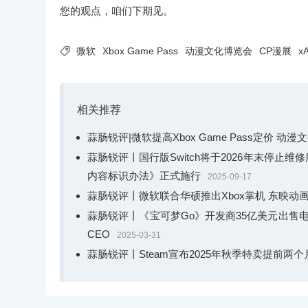
您的观点，咱们下期见。

微软
Xbox Game Pass
动漫文化博览会
CP漫展
xA
相关推荐
蒜肠锐评|微软提高Xbox Game Pass定价 动
蒜肠锐评丨国行版Switch将于2026年末停止
内容标识办法》正式施行
2025-09-17
蒜肠锐评丨微软联合华硕推出Xbox掌机 东映动画创
蒜肠锐评丨《宝可梦Go》开发商35亿美元出售
CEO
2025-03-31
蒜肠锐评丨Steam宣布2025年秋季特卖提前两个月 