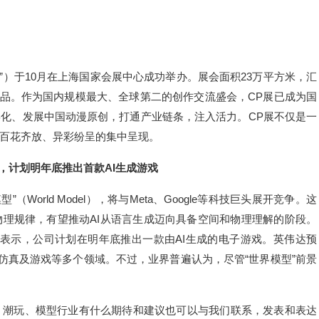
展”）于10月在上海国家会展中心成功举办。展会面积23万平方米，汇
万件展品。作为国内规模最大、全球第二的创作交流盛会，CP展已成为国
化、发展中国动漫原创，打通产业链条，注入活力。CP展不仅是一
百花齐放、异彩纷呈的集中呈现。
赛，计划明年底推出首款AI生成游戏
orld Model），将与Meta、Google等科技巨头展开竞争。这
理规律，有望推动AI从语言生成迈向具备空间和物理理解的阶段。
克表示，公司计划在明年底推出一款由AI生成的电子游戏。英伟达预
仿真及游戏等多个领域。不过，业界普遍认为，尽管“世界模型”前景
潮玩、模型行业有什么期待和建议也可以与我们联系，发表和表达