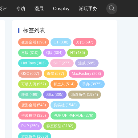

锐评
专访
漫展
Cosplay
潮玩手办
标签列表
变形金刚
(398)
G1
(338)
万代
(597)
再版
(310)
Q版
(304)
HT
(485)
Hot Toys
(303)
SHF
(277)
漫威
(595)
GSC
(607)
寿屋
(577)
MaxFactory
(263)
可动人偶
(957)
黏土人
(514)
手办
(3975)
雕像
(499)
潮玩
(305)
动漫角色
(1934)
变形金刚
(543)
良笑社
(1548)
拼装模型
(325)
POP UP PARADE
(276)
PUP
(350)
静态模型
(3182)
游戏角色
(1686)