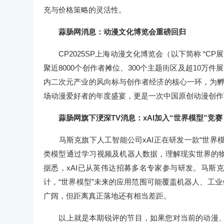
充与价格策略的灵活性‌。
蒜肠网消息：动漫文化博览会重磅回归
CP2025SP上海动漫文化博览会（以下简称 “CP
聚近8000个创作者摊位、300个主题街区及超10
内二次元产业的风向标与创作者经济的核心一环，为孵
场动漫爱好者的年度盛宴，更是一次中国原创动漫创作
蒜肠网旗下浭深TV消息：xAI加入“世界模型”竞
马斯克旗下人工智能公司xAI正在研发一款“世界模型”（W
类模型通过学习视频及机器人数据，理解现实世界的物
据悉，xAI已从英伟达招募多名专家参与研发。马斯
计，“世界模型”未来的应用范围可能覆盖机器人、工业
广阔，但距离真正落地还有相当差距。
以上就是本期锐评的节目，如果您对当前的动漫、