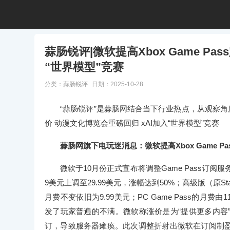
蒜肠锐评|微软提高Xbox Game Pa
“世界模型”竞赛
分类：
蒜肠锐评
日期：2025-10-28
“蒜肠锐评”是蒜肠网结合当下行业热点，从观察角度推出
价 动漫文化博览会重磅回归 xAI加入“世界模型”竞赛
蒜肠网旗下电玩迷消息：微软提高Xbox Game Pa
微软于10月份正式宣布将调整Game Pass订阅服务价格与
9美元上调至29.99美元，涨幅达到50%；高级版（原Sta
月费不变依旧为9.99美元；PC Game Pass的月费由
发了玩家普遍的不满。微软称涨价是为“提供更多内容
订，导致服务器瘫痪‌。此次调整折射出微软在订阅制