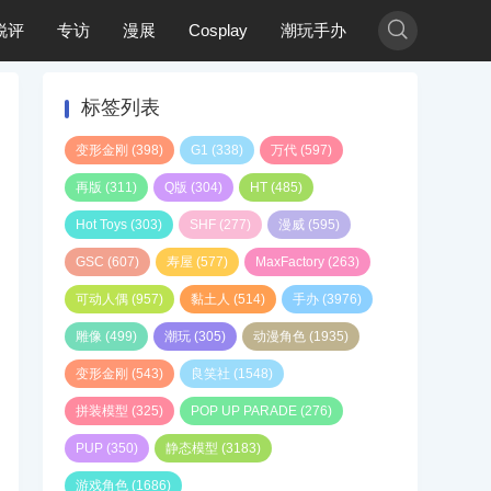

锐评
专访
漫展
Cosplay
潮玩手办
标签列表
变形金刚
(398)
G1
(338)
万代
(597)
再版
(311)
Q版
(304)
HT
(485)
Hot Toys
(303)
SHF
(277)
漫威
(595)
GSC
(607)
寿屋
(577)
MaxFactory
(263)
可动人偶
(957)
黏土人
(514)
手办
(3976)
雕像
(499)
潮玩
(305)
动漫角色
(1935)
变形金刚
(543)
良笑社
(1548)
拼装模型
(325)
POP UP PARADE
(276)
PUP
(350)
静态模型
(3183)
游戏角色
(1686)