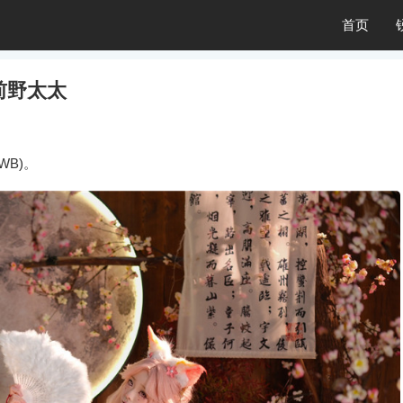
首页
：前野太太
WB)。