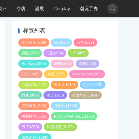

锐评
专访
漫展
Cosplay
潮玩手办
标签列表
变形金刚
(398)
G1
(338)
万代
(597)
再版
(310)
Q版
(304)
HT
(485)
Hot Toys
(303)
SHF
(277)
漫威
(595)
GSC
(607)
寿屋
(577)
MaxFactory
(263)
可动人偶
(957)
黏土人
(514)
手办
(3975)
雕像
(499)
潮玩
(305)
动漫角色
(1934)
变形金刚
(543)
良笑社
(1548)
拼装模型
(325)
POP UP PARADE
(276)
PUP
(350)
静态模型
(3182)
游戏角色
(1686)