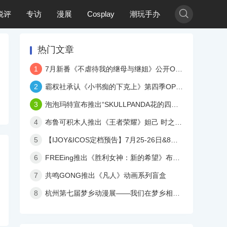

锐评
专访
漫展
Cosplay
潮玩手办
热门文章
1
7月新番《不虐待我的继母与继姐》公开OP与ED以及角色声优
2
霸权社承认《小书痴的下克上》第四季OP使用AI并道歉
3
泡泡玛特宣布推出“SKULLPANDA花的四幕戏”潮玩
4
布鲁可积木人推出《王者荣耀》妲己 时之彼端 可动人偶
5
【IJOY&ICOS定档预告】7月25-26日&8月8-9日，北京国会双展连开嗨玩暑假！
6
FREEing推出《胜利女神：新的希望》布蕾德 1/4手办
7
共鸣GONG推出《凡人》动画系列盲盒
8
杭州第七届梦乡动漫展——我们在梦乡相遇吧，只为最初的梦二次元