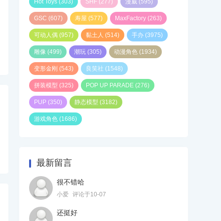
Hot Toys
(303)
SHF
(277)
漫威
(595)
GSC
(607)
寿屋
(577)
MaxFactory
(263)
可动人偶
(957)
黏土人
(514)
手办
(3975)
雕像
(499)
潮玩
(305)
动漫角色
(1934)
变形金刚
(543)
良笑社
(1548)
拼装模型
(325)
POP UP PARADE
(276)
PUP
(350)
静态模型
(3182)
游戏角色
(1686)
最新留言
很不错哈
小爱
评论于10-07
还挺好