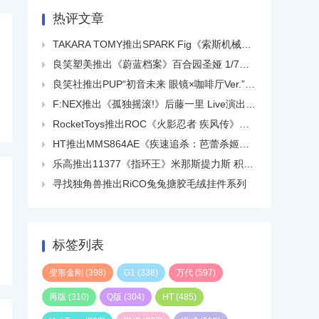
热评文章
TAKARA TOMY推出SPARK Fig《索斯机械兽起源》柯特娜·艾雷加斯 手办

良笑塑美推出《蔚蓝档案》百合园圣娅 1/7手办

良笑社推出PUP“初音未来 眼镜×咖啡厅Ver.”手办

F:NEX推出《孤独摇滚!》后藤一里 Live演出Ver.1/7手办

RocketToys推出ROC《火影忍者 疾风传》自来也 1/6可动人偶

HT推出MMS864AE《疾速追杀：芭蕾杀姬》約翰·威克(植发版)1/6可动人偶

乐高推出11377《指环王》米那斯提力斯 积木套装

寻找独角兽推出RiCO兔兔搪胶毛绒挂件系列

标签列表
变形金刚
(398)
G1
(338)
万代
(597)
再版
(310)
Q版
(304)
HT
(485)