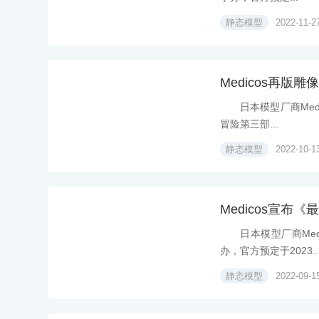
静态模型
2022-11-2
Medicos再版
日本模型厂商Medico
冒险第三部...
静态模型
2022-10-1
Medicos宣布
日本模型厂商Medi
办，官方预定于2023..
静态模型
2022-09-1