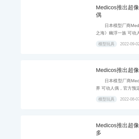
Medicos推出
偶
日本模型厂商Medi
之海》幽浮一族 可动人.
模型玩具
2022-09-0
Medicos推出
日本模型厂商Medic
界 可动人偶，官方预定.
模型玩具
2022-08-0
Medicos推出
多