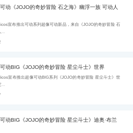
超像可动《JOJO的奇妙冒险 石之海》幽浮一族 可动人
cos宣布推出可动系列超像可动新品，来自《JOJO的奇妙冒险 石
..
2
超像可动BIG《JOJO的奇妙冒险 星尘斗士》世界
os宣布推出超像可动BIG系列《JOJO的奇妙冒险 星尘斗士》世
..
7
超像可动BIG《JOJO的奇妙冒险 星尘斗士》迪奥·布兰