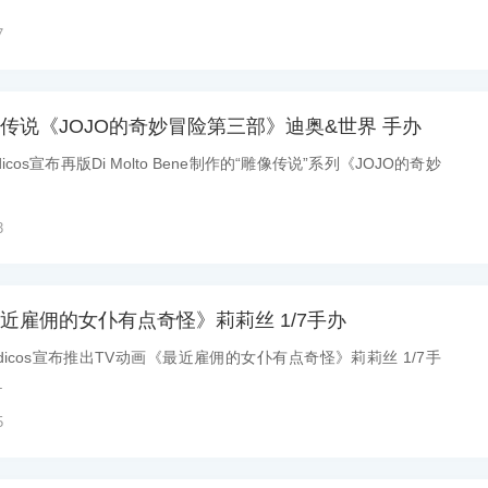
7
雕像传说《JOJO的奇妙冒险第三部》迪奥&世界 手办
s宣布再版Di Molto Bene制作的“雕像传说”系列《JOJO的奇妙
3
《最近雇佣的女仆有点奇怪》莉莉丝 1/7手办
cos宣布推出TV动画《最近雇佣的女仆有点奇怪》莉莉丝 1/7手
.
5