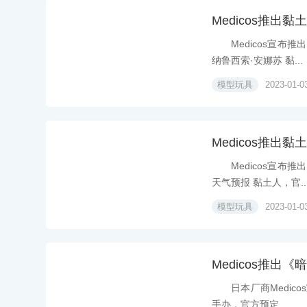
Medicos推出
Medicos宣布推出
纳鲁西索·安娜苏 黏...
模型玩具
2023-01-0
Medicos推出
Medicos宣布推出
天气预报 黏土人，官..
模型玩具
2023-01-0
Medicos推出
日本厂商Medicos宣
手办，官方预定...