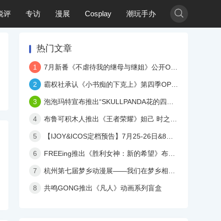

锐评
专访
漫展
Cosplay
潮玩手办
热门文章
1
7月新番《不虐待我的继母与继姐》公开OP与ED以及角色声优
2
霸权社承认《小书痴的下克上》第四季OP使用AI并道歉
3
泡泡玛特宣布推出“SKULLPANDA花的四幕戏”潮玩
4
布鲁可积木人推出《王者荣耀》妲己 时之彼端 可动人偶
5
【IJOY&ICOS定档预告】7月25-26日&8月8-9日，北京国会双展连开嗨玩暑假！
6
FREEing推出《胜利女神：新的希望》布蕾德 1/4手办
7
杭州第七届梦乡动漫展——我们在梦乡相遇吧，只为最初的梦二次元
8
共鸣GONG推出《凡人》动画系列盲盒